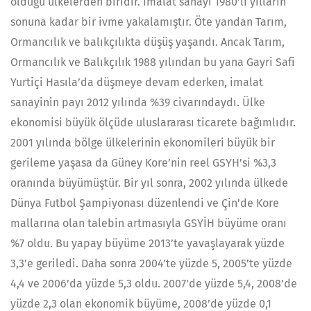
olduğu ülkelerden biridir. İmalat sanayi 1980’li yılların
sonuna kadar bir ivme yakalamıştır. Öte yandan Tarım,
Ormancılık ve balıkçılıkta düşüş yaşandı. Ancak Tarım,
Ormancılık ve Balıkçılık 1988 yılından bu yana Gayri Safi
Yurtiçi Hasıla’da düşmeye devam ederken, imalat
sanayinin payı 2012 yılında %39 civarındaydı. Ülke
ekonomisi büyük ölçüde uluslararası ticarete bağımlıdır.
2001 yılında bölge ülkelerinin ekonomileri büyük bir
gerileme yaşasa da Güney Kore’nin reel GSYH’si %3,3
oranında büyümüştür. Bir yıl sonra, 2002 yılında ülkede
Dünya Futbol Şampiyonası düzenlendi ve Çin’de Kore
mallarına olan talebin artmasıyla GSYİH büyüme oranı
%7 oldu. Bu yapay büyüme 2013’te yavaşlayarak yüzde
3,3’e geriledi. Daha sonra 2004’te yüzde 5, 2005’te yüzde
4,4 ve 2006’da yüzde 5,3 oldu. 2007’de yüzde 5,4, 2008’de
yüzde 2,3 olan ekonomik büyüme, 2008’de yüzde 0,1