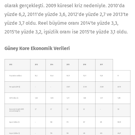
olarak gerçekleşti. 2009 küresel kriz nedeniyle. 2010’da
yüzde 6,2, 2011’de yüzde 3,6, 2012’de yüzde 2,7 ve 2013’te
yüzde 3,7 oldu. Reel büyüme oranı 2014’te yüzde 3,3,
2015’te yüzde 3,2, işsizlik oranı ise 2015’te yüzde 3,1 oldu.
Güney Kore Ekonomik Verileri
2012
2013
2014
2015
2016
2017
Population (million)
50,2
50,43
50,75
51,01
51,25
51
Per capita GDP ($)
–
–
27,811
27,105
27,539
29,115
GDP (trillion $)
1,223
1,306
1,411
1,383
1,411
1,498
Economic Growth (GDP,
2,7
3,7
3,3
3,2
–
3,6
annual change %)
Export (billion $)
–
560
573
527
495
525,19
Import (billion $)
–
516
526
436
406
424,27