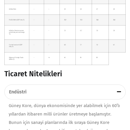
Jobless Rate
–
–
3,5
3,6
3,7
3,8
Public Debts (GDP rate, %)
–
–
35,9
37,8
38,6
38,6
Inflation Rate (consumer
–
–
1,3
0,7
1,0
1,8
price index, annual change
%)
Current account (GDP
–
–
6,0
7,7
7,0
6,1
rate, %)
Balance of Foreign Trade
–
44
48
90
89
(billion $)
Ticaret Nitelikleri
Endüstri
Güney Kore, dünya ekonomisinde yer alabilmek için 60’lı
yıllardan itibaren milli ürünler üretmeye başlamıştır.
Bunun için sanayi planlarında ilk sıraya Güney Kore